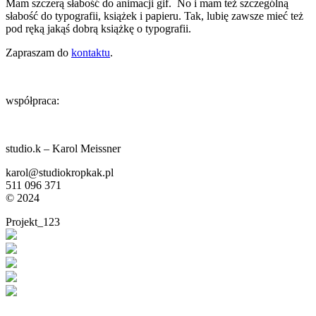
Mam szczerą słabość do animacji gif. No i mam też szczególną
słabość do typografii, książek i papieru. Tak, lubię zawsze mieć też
pod ręką jakąś dobrą książkę o typografii.
Zapraszam do
kontaktu
.
współpraca:
studio.k – Karol Meissner
karol@studiokropkak.pl
511 096 371
©
2024
Projekt_123