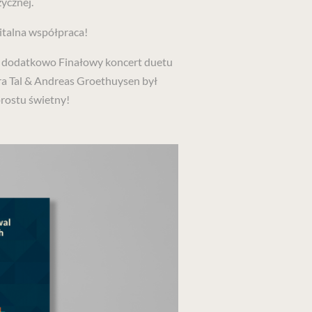
ycznej.
italna współpraca!
i dodatkowo Finałowy koncert duetu
ra Tal & Andreas Groethuysen był
rostu świetny!