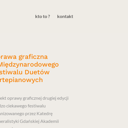
kto to ?
kontakt
rawa graficzna
Międzynarodowego
stiwalu Duetów
rtepianowych
ekt oprawy graficznej drugiej edycji
dzo ciekawego festiwalu
anizowanego przez Katedrę
eralistyki Gdańskiej Akademii