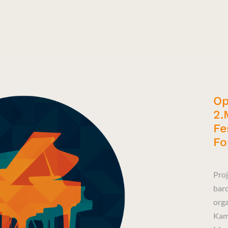
Op
2.
Fe
Fo
Proj
bar
org
Kam