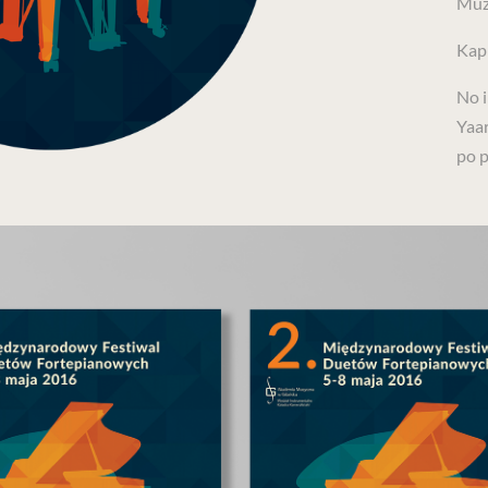
Muz
Kap
No 
Yaa
po p