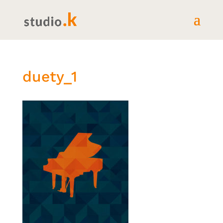
duety_1