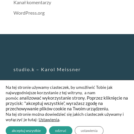
Kanał komentarzy
WordPress.org
studio.k – Karol Meissner
Na tej stronie używamy ciasteczek, by umożliwić Tobie jak
karol@studiokropkak.pl
najwygodniejsze korzystanie z tej witryny, a nam
pomóc
analizować wykorzystanie strony
.
Poprzez kliknięcie na
511 096 371
przycisk: "akceptuj wszystkie”, wyrażasz zgodę na
przechowywanie plików cookie na Twoim urządzeniu.
©
2024
Na tej stronie można dowiedzieć się jakich ciasteczek używamy i
wyłączyć je tutaj:
Ustawienia
.
akceptuj wszystkie
odzruć
ustawienia