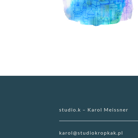
studio.k – Karol Meissner
karol@studiokropkak.pl