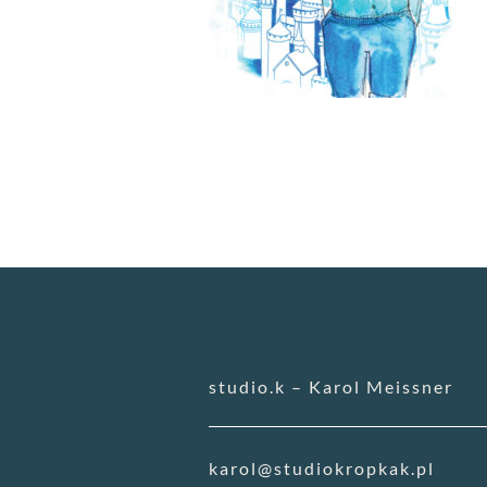
studio.k – Karol Meissner
karol@studiokropkak.pl