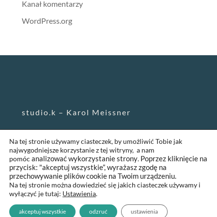
Kanał komentarzy
WordPress.org
studio.k – Karol Meissner
Na tej stronie używamy ciasteczek, by umożliwić Tobie jak
karol@studiokropkak.pl
najwygodniejsze korzystanie z tej witryny, a nam
pomóc
analizować wykorzystanie strony
.
Poprzez kliknięcie na
511 096 371
przycisk: "akceptuj wszystkie”, wyrażasz zgodę na
przechowywanie plików cookie na Twoim urządzeniu.
©
2024
Na tej stronie można dowiedzieć się jakich ciasteczek używamy i
wyłączyć je tutaj:
Ustawienia
.
akceptuj wszystkie
odzruć
ustawienia