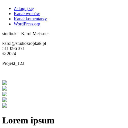
Zaloguj się
Kanał wpisów
Kanał komentarzy
WordPress.org
studio.k – Karol Meissner
karol@studiokropkak.pl
511 096 371
©
2024
Projekt_123
Lorem ipsum