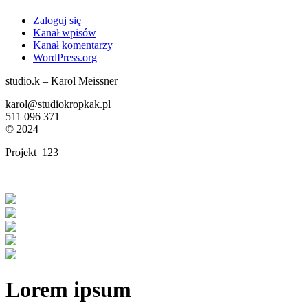
Zaloguj się
Kanał wpisów
Kanał komentarzy
WordPress.org
studio.k – Karol Meissner
karol@studiokropkak.pl
511 096 371
©
2024
Projekt_123
Lorem ipsum