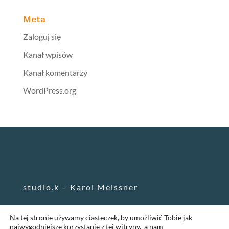
Meta
Zaloguj się
Kanał wpisów
Kanał komentarzy
WordPress.org
studio.k – Karol Meissner
Na tej stronie używamy ciasteczek, by umożliwić Tobie jak
karol@studiokropkak.pl
najwygodniejsze korzystanie z tej witryny, a nam